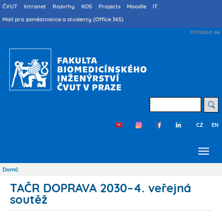
Přejít
Druhé
ČVUT
Intranet
Rozvrhy
KOS
Projects
Moodle
IT
menu
k
Mail pro zaměstnance a studenty (Office 365)
cs
hlavnímu
User
Přihlásit se
obsahu
account
menu
Hledat
CZ
EN
Třetí
menu
cs
Domů
Drobečková
navigace
TAČR DOPRAVA 2030–4. veřejná
soutěž