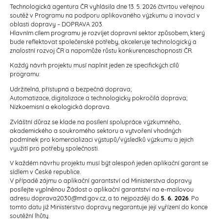
Technologická agentura ČR vyhlásila dne 13. 5. 2026 čtvrtou veřejnou
soutěž v Programu na podporu aplikovaného výzkumu a inovací v
oblasti dopravy – DOPRAVA 203.
Hlavním cílem programu je rozvíjet dopravní sektor způsobem, který
bude reflektovat společenské potřeby, akceleruje technologický a
znalostní rozvoj ČR a napomůže růstu konkurenceschopnosti ČR.
Každý návrh projektu musí naplnit jeden ze specifických cílů
programu:
Udržitelná, přístupná a bezpečná doprava;
Automatizace, digitalizace a technologicky pokročilá doprava;
Nízkoemisní a ekologická doprava.
Zvláštní důraz se klade na posílení spolupráce výzkumného,
akademického a soukromého sektoru a vytvoření vhodných
podmínek pro komercializaci výstupů/výsledků výzkumu a jejich
využití pro potřeby společnosti.
V každém návrhu projektu musí být alespoň jeden aplikační garant se
sídlem v České republice.
V případě zájmu o aplikační garantství od Ministerstva dopravy
posílejte vyplněnou Žádost o aplikační garantství na e-mailovou
adresu doprava2030@md.gov.cz, a to nejpozději do
5. 6. 2026
. Po
tomto datu již Ministerstvo dopravy negarantuje její vyřízení do konce
soutěžní lhůty.