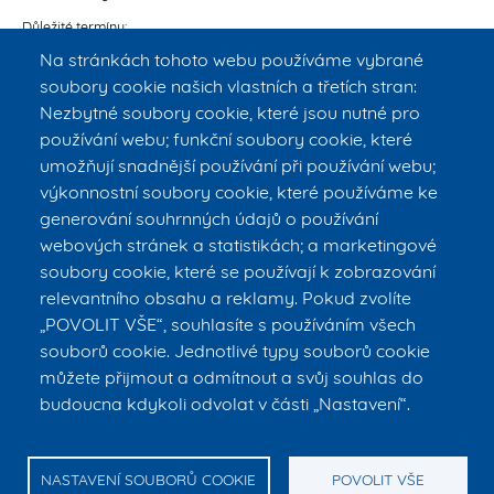
Důležité termíny:
Na stránkách tohoto webu používáme vybrané
Soutěžní lhůta: začíná 14. 5. 2026 a končí
8. 7. 2026
Vyhlášení výsledků: do 31. 12. 2026
soubory cookie našich vlastních a třetích stran:
Začátek řešení projektu: leden 2027
Nezbytné soubory cookie, které jsou nutné pro
Délka řešení projektu: 12–48 měsíců
používání webu; funkční soubory cookie, které
Nejzazší termín ukončení řešení projektu: prosinec 2030
umožňují snadnější používání při používání webu;
Maximální výše a intenzita podpory Maximální výše podpory na jeden
výkonnostní soubory cookie, které používáme ke
projekt: 30 mil. Kč
Maximální intenzita podpory na jeden projekt: 70 %
generování souhrnných údajů o používání
webových stránek a statistikách; a marketingové
Pro uchazeče ve 4. veřejné soutěži programu DOPRAVA 2030 bude TA
ČR pořádat online informační webinář, který proběhne
28. 5. 2026 od
soubory cookie, které se používají k zobrazování
13:00 hod
.
relevantního obsahu a reklamy. Pokud zvolíte
Webinář budete moci sledovat v živém přenosu na
YouTube
.
„POVOLIT VŠE“, souhlasíte s používáním všech
Program DOPRAVA 2030 - vyhlášení 4 veřejné soutěže
souborů cookie. Jednotlivé typy souborů cookie
můžete přijmout a odmítnout a svůj souhlas do
budoucna kdykoli odvolat v části „Nastavení“.
© ČVUT v Praze – FBMI
E-mail:
info@fbmi.cvut.cz
Tel. vrátnice: +420 224 357 992, tel. vrátnice Kasárna: +420 224 358
795, tel. sekretariát děkana: +420 224 358 419
NASTAVENÍ SOUBORŮ COOKIE
POVOLIT VŠE
nám. Sítná 3105, 272 01 Kladno, Česká republika