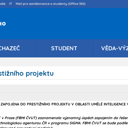
Přejít
dle
IT
Mail pro zaměstnance a studenty (Office 365)
k
hlavnímu
obsahu
CHAZEČ
STUDENT
VĚDA-VÝ
tižního projektu
 ZAPOJENA DO PRESTIŽNÍHO PROJEKTU V OBLASTI UMĚLÉ INTELIGENCE 
T v Praze (FBMI ČVUT) zaznamenala významný úspěch zapojením do řešení
echnologickou agenturou ČR v programu SIGMA. FBMI ČVUT se bude podílet