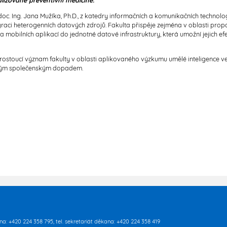
lizované preventivní medicíně.
 Ing. Jana Mužíka, Ph.D., z katedry informačních a komunikačních technologi
graci heterogenních datových zdrojů. Fakulta přispěje zejména v oblasti pro
 a mobilních aplikací do jednotné datové infrastruktury, která umožní jejich ef
ostoucí význam fakulty v oblasti aplikovaného výzkumu umělé inteligence ve 
sokým společenským dopadem.
rna: +420 224 358 795, tel. sekretariát děkana: +420 224 358 419