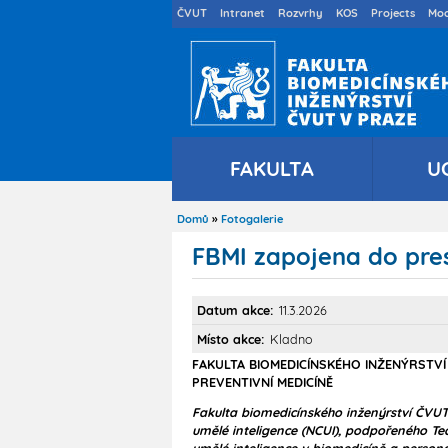
Druhé
ČVUT
Intranet
Rozvrhy
KOS
Projects
Moo
menu
cs
FAKULTA
U
Domů
Fotogalerie
Drobečková
navigace
FBMI zapojena do pres
Datum akce
11.3.2026
Místo akce
Kladno
FAKULTA BIOMEDICÍNSKÉHO INŽENÝRSTVÍ
PREVENTIVNÍ MEDICÍNĚ
Fakulta biomedicínského inženýrství ČVU
umělé inteligence (NCUI), podpořeného T