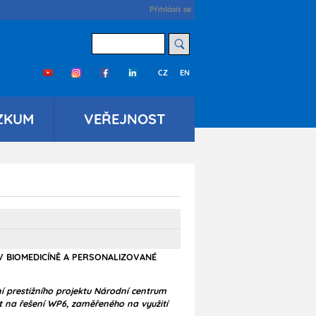
User
Přihlásit se
account
menu
Hledat
CZ
EN
Třetí
menu
cs
ZKUM
VEŘEJNOST
V BIOMEDICÍNĚ A PERSONALIZOVANÉ
 prestižního projektu Národní centrum
 na řešení WP6, zaměřeného na využití