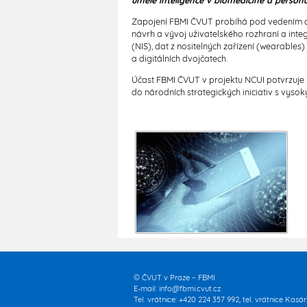
umělé inteligence v biomedicíně a persona
Zapojení FBMI ČVUT probíhá pod vedením doc.
návrh a vývoj uživatelského rozhraní a inte
(NIS), dat z nositelných zařízení (wearables)
a digitálních dvojčatech.
Účast FBMI ČVUT v projektu NCUI potvrzuje r
do národních strategických iniciativ s vy
© ČVUT v Praze – FBMI
E-mail:
info@fbmi.cvut.cz
Tel. vrátnice: +420 224 357 992, tel. vrátnice Kasá