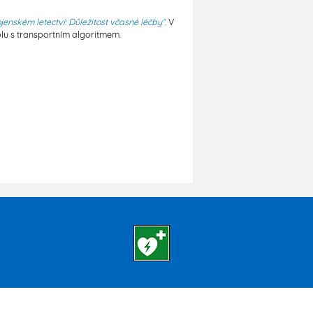
nském letectví: Důležitost včasné léčby“
. V
lu s transportním algoritmem.