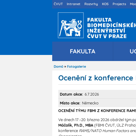
Druhé
ČVUT
Intranet
Rozvrhy
KOS
Projects
Moo
menu
cs
FAKULTA
U
Domů
Fotogalerie
Drobečková
navigace
Ocenění z konferenc
Datum akce
6.7.2026
Místo akce
Německo
OCENĚNÍ TÝMU FBMI Z KONFERENCE RAM
Ve dnech 17.–20. března 2026 obdržel tým 
Máčalík, Ph.D., MBA
(FBMI ČVUT, ÚLZ Praha
konference
RAMS/NATO Human Factors and