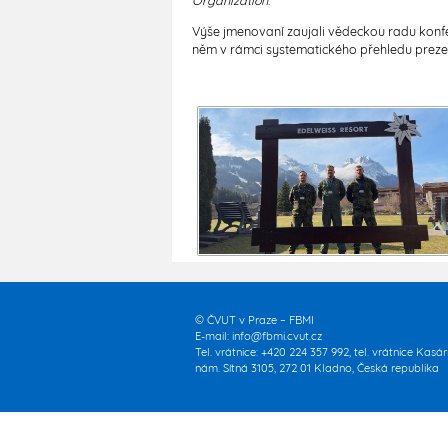
Organization
.
Výše jmenovaní zaujali vědeckou radu kon
něm v rámci systematického přehledu preze
© ČVUT v Praze – FBMI
E-mail:
info@fbmi.cvut.cz
Tel. vrátnice: +420 224 357 992, tel. vrátnice Kasá
nám. Sítná 3105, 272 01 Kladno, Česká republika