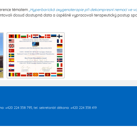
ference tématem
„Hyperbarická oxygenoterapie při dekompresní nemoci ve voje
ntovali dosud dostupná data a úspěšně vypracovali terapeutický postup spo
rna: +420 224 358 795, tel. sekretariát děkana: +420 224 358 419