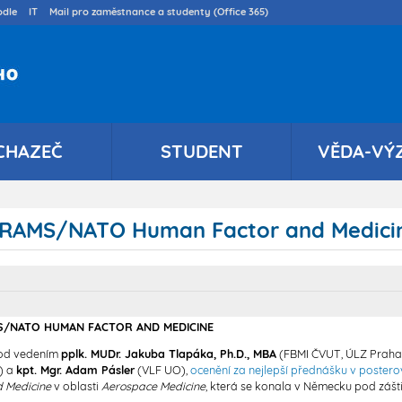
Přejít
dle
IT
Mail pro zaměstnance a studenty (Office 365)
k
hlavnímu
obsahu
CHAZEČ
STUDENT
VĚDA-VÝ
e RAMS/NATO Human Factor and Medici
S/NATO HUMAN FACTOR AND MEDICINE
pod vedením
pplk. MUDr. Jakuba Tlapáka, Ph.D., MBA
(FBMI ČVUT, ÚLZ Praha),
) a
kpt. Mgr. Adam Pásler
(VLF UO),
ocenění za nejlepší přednášku v postero
 Medicine
v oblasti
Aerospace Medicine
, která se konala v Německu pod zášt