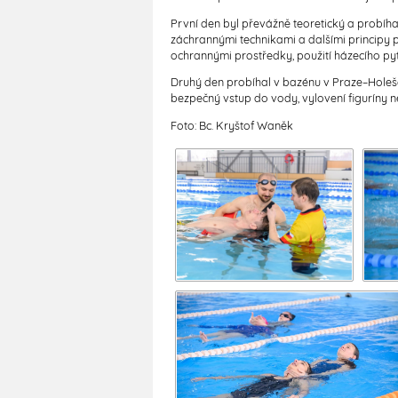
První den byl převážně teoretický a probíha
záchrannými technikami a dalšími principy 
ochrannými prostředky, použití házecího pyt
Druhý den probíhal v bazénu v Praze–Holešo
bezpečný vstup do vody, vylovení figuríny n
Foto: Bc. Kryštof Waněk