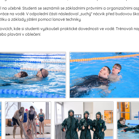
l na učebně. Studenti se seznámili se základními právními a organizačními a
práce na vodě.
V odpolední části následoval „suchý“ nácvik před budovou školy
líku a základy jištění pomocí lanové techniky.
vicích, kde si studenti vyzkoušeli praktické dovednosti ve vodě. Trénovali
ebo plavání v oblečení.