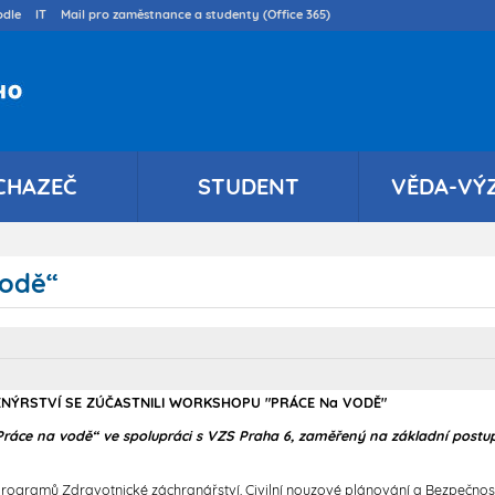
Přejít
dle
IT
Mail pro zaměstnance a studenty (Office 365)
k
hlavnímu
obsahu
CHAZEČ
STUDENT
VĚDA-VÝ
vodě“
ŽENÝRSTVÍ SE ZÚČASTNILI WORKSHOPU "PRÁCE Na VODĚ"
 „Práce na vodě“ ve spolupráci s VZS Praha 6, zaměřený na základní postu
h programů Zdravotnické záchranářství, Civilní nouzové plánování a Bezpečnos