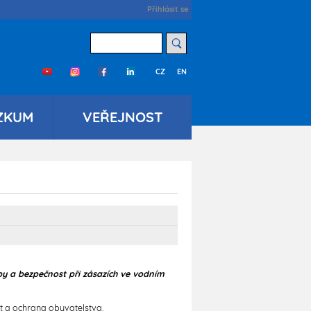
User
Přihlásit se
account
menu
Hledat
CZ
EN
Třetí
menu
cs
ZKUM
VEŘEJNOST
py a bezpečnost při zásazích ve vodním
t a ochrana obyvatelstva.