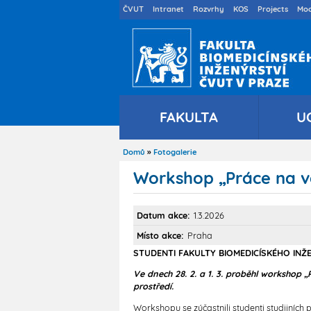
Druhé
ČVUT
Intranet
Rozvrhy
KOS
Projects
Moo
menu
cs
FAKULTA
U
Domů
Fotogalerie
Drobečková
navigace
Workshop „Práce na 
Datum akce
1.3.2026
Místo akce
Praha
STUDENTI FAKULTY BIOMEDICÍSKÉHO IN
Ve dnech 28. 2. a 1. 3. proběhl workshop
prostředí.
Workshopu se zúčastnili studenti studijníc