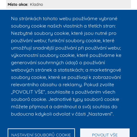
Místo akce
Kladno
UDĚLENY MEDAILE FAKULTY BIOMEDICÍNSKÉHO INŽENÝRSTVÍ ČVUT
Na stránkách tohoto webu používáme vybrané
V rámci 20. výročí založení Fakulty biomedicínského inženýrství
soubory cookie našich vlastních a třetích stran:
ČVUT byly 24. 9. 2025 děkanem prof. MUDr. Jozefem Rosinou,
Ph.D., MBA, uděleny
Medaile FBMI
dvaceti pěti výrazným
Nezbytné soubory cookie, které jsou nutné pro
osobnostem za osobní přínos v rozvoji fakulty.
používání webu; funkční soubory cookie, které
Všem oceněným blahopřejeme.
umožňují snadnější používání při používání webu;
výkonnostní soubory cookie, které používáme ke
generování souhrnných údajů o používání
webových stránek a statistikách; a marketingové
soubory cookie, které se používají k zobrazování
relevantního obsahu a reklamy. Pokud zvolíte
„POVOLIT VŠE“, souhlasíte s používáním všech
souborů cookie. Jednotlivé typy souborů cookie
můžete přijmout a odmítnout a svůj souhlas do
budoucna kdykoli odvolat v části „Nastavení“.
© ČVUT v Praze – FBMI
E-mail:
info@fbmi.cvut.cz
Tel. vrátnice: +420 224 357 992, tel. vrátnice Kasárna: +420 224 358
795, tel. sekretariát děkana: +420 224 358 419
NASTAVENÍ SOUBORŮ COOKIE
POVOLIT VŠE