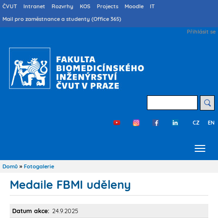
Přejít
Druhé
ČVUT
Intranet
Rozvrhy
KOS
Projects
Moodle
IT
menu
k
Mail pro zaměstnance a studenty (Office 365)
cs
hlavnímu
User
Přihlásit se
obsahu
account
menu
Hledat
CZ
EN
Třetí
menu
cs
Domů
Fotogalerie
Drobečková
navigace
Medaile FBMI uděleny
Datum akce
24.9.2025