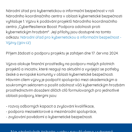
Národní úřad pro kybernetickou a informační bezpečnost v roli
Národního koordinačního centra v oblasti kybernetické bezpečnosti
vyhlašuje 1. Výzvu k podávání projektů Národního koordinačního
centra „CyberResilience Boost: Podpora odolnosti proti
kybernetickým hrozbám". Její přílohy jsou dostupné na tomto
odkazu:
Národní úřad pro kybernetickou a informační bezpečnost -
Výzvy (gov.cz)
Příjem žádostí o podporu projektu je zahájen dne 17. června 2024.
Výzva alokuje finanční prostředky na podporu malých pilotních
projektů a iniciativ, které reagují na aktuální a vyvíjející se potřeby
české a evropské komunity v oblasti kybernetické bezpečnosti.
Hlavním cílem výzvy je podpořit spolupráci mezi akademickým a
soukromým sektorem a posílit odolnost vůči kybernetickým hrozbám
prostřednictvím dosažení dílčích cílů formulovaných pro jednotlivé
oblasti podpory, kterými jsou:
- rozvoj odborných kapacit a zvyšování kvalifikace,
- podpora mezisektorové a mezinárodní spolupráce,
- zvyšování povědomí o kybernetické bezpečnosti.
Projekty realizované v rámci této výzvy budou financovány na
Na stránkách tohoto webu používáme vybrané