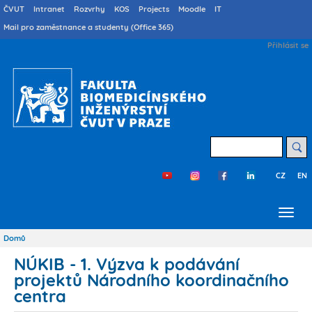
Přejít
Druhé
ČVUT
Intranet
Rozvrhy
KOS
Projects
Moodle
IT
menu
k
Mail pro zaměstnance a studenty (Office 365)
cs
hlavnímu
User
Přihlásit se
obsahu
account
menu
Hledat
CZ
EN
Třetí
menu
cs
Domů
Drobečková
navigace
NÚKIB - 1. Výzva k podávání
projektů Národního koordinačního
centra