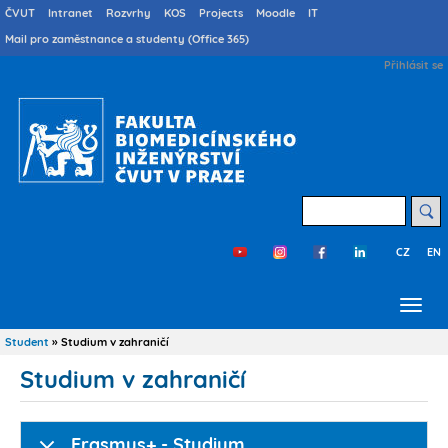
Přejít
Druhé
ČVUT
Intranet
Rozvrhy
KOS
Projects
Moodle
IT
menu
k
Mail pro zaměstnance a studenty (Office 365)
cs
hlavnímu
User
Přihlásit se
obsahu
account
menu
Hledat
CZ
EN
Třetí
menu
cs
Student
Studium v zahraničí
Drobečková
navigace
Studium v zahraničí
Erasmus+ - Studium