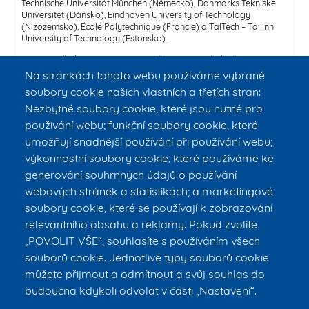
Technische Universität München (Německo), Danmarks Tekniske
Universitet (Dánsko), Eindhoven University of Technology
(Nizozemsko), École Polytechnique (Francie) a TalTech – Tallinn
University of Technology (Estonsko).
EuroTeQ představuje zajímavou, přínosnou a především
mimořádnou příležitost nejenom pro studenty, ale i vědecké
Na stránkách tohoto webu používáme vybrané
pracovníky a zaměstnance zapojit se do projektu, který má, díky
soubory cookie našich vlastních a třetích stran:
propojení prestižních univerzit, ambici posunout kvalitu vysokého
školství na vyšší úroveň.
Nezbytné soubory cookie, které jsou nutné pro
používání webu; funkční soubory cookie, které
Partnerské školy nabízejí
katalog celkem šedesáti virtuálních
kurzů v anglickém jazyce
. K dispozici je také řada jazykových
umožňují snadnější používání při používání webu;
kurzů pro začátečníky v místních jazycích. Kurzy jsou většinou
výkonnostní soubory cookie, které používáme ke
online, aby podpořily virtuální mobilitu mezi partnery.
generování souhrnných údajů o používání
Více informací na
https://international.cvut.cz/euroteq/
webových stránek a statistikách; a marketingové
Kontakt:
euroteq@cvut.cz
soubory cookie, které se používají k zobrazování
relevantního obsahu a reklamy. Pokud zvolíte
EuroTeQ: Collider
„POVOLIT VŠE“, souhlasíte s používáním všech
souborů cookie. Jednotlivé typy souborů cookie
můžete přijmout a odmítnout a svůj souhlas do
budoucna kdykoli odvolat v části „Nastavení“.
© ČVUT v Praze – FBMI