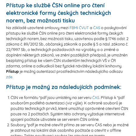
Přístup ke službě ČSN online pro čtení
elektronické formy českých technických
norem, bez možnosti tisku
Na základě uzavřené smlouvy mezi
FBMI ČVUT
a
ČAS
o poskytování
přístupu ke službě ČSN online pro čtení elektronické formy českých
technických norem, bez možnosti tisku, uzavřenou podle § 1746 odst. 2
zákona č. 89/2012 Sb., občanský zákoník a podle § 5 a násl. zákona č.
22/1997 Sb., o technických požadavcích na výrobky a o změně a
doplnění některých zákonů, ve znění pozdějších předpisů, je umožněn
bezplatný přístup ke všem ČSN studentům technických VŠ v ČR
zdarma, online a odkudkoli bez fyzické návštěvy lokální knihovny.
Přístup
je možný autentizací prostřednictvím následujícího odkazu
zde
.
Přístup je možný za následujících podmínek:
ČSN ve formátu *pdf jsou umístěny na serveru
ČAS
. Přístup k *pdf
souborům podléhá autentizaci (viz výše). K ochraně souborů je
použito technických prvků, které umožňují oprávněné otevření ČSN
pouze na 2 počítačích. Systém této ochrany vyžaduje internetové
spojení počítače uživatele se serverem ČSN online.
Soubory *pdf je možné otevřít přímo ze serveru ČAS nebo je možné
je stáhnout na lokální disk osobního počítače a otevřít v offline
režimu. Takto používaný soubor lze otevírat na tomto