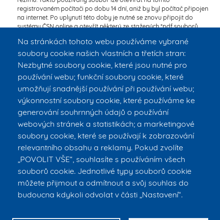
registrovaném počítači po dobu 14 dní, aniž by byl počítač připojen
na internet. Po uplynutí této doby je nutné se znovu připojit do
systému ČSN online a otevřít některý ze stažených *pdf souborů.
Tím se možnost otevření souboru obnoví. Limit denního počtu
Na stránkách tohoto webu používáme vybrané
otevření nebo stažení ČSN je 30 dokumentů / den. Tisk dokumentů
soubory cookie našich vlastních a třetích stran:
není možný v rámci tohoto přístupu. Pokud by někdo ze studentů
vyžadoval tisk, pak je třeba navštívit lokální knihovnu na Nám.
Nezbytné soubory cookie, které jsou nutné pro
Sítná a uhradit vytištěné stránky. Tato možnost je nabízena v rámci
používání webu; funkční soubory cookie, které
jiného placeného přístupu knihovny.
umožňují snadnější používání při používání webu;
K prohlížení dokumentů vyžaduje poskytovatel použití software
Acrobat Reader CZ verze 8 a vyšší a instalaci zásuvného modulu
výkonnostní soubory cookie, které používáme ke
(tzv. plug-in) firmy FileOpen. Potřebný software je k dispozici ke
generování souhrnných údajů o používání
stažení ze serveru ČSN online zdarma (viz
zde
). Uživatel je povinen
webových stránek a statistikách; a marketingové
seznámit se s pokyny, informacemi a postupem řešení případných
problémů, které jsou uvedeny v ČSN online.
soubory cookie, které se používají k zobrazování
relevantního obsahu a reklamy. Pokud zvolíte
V případě technických problémů kontaktujte
IT oddělení FBMI
. V
případě nejasností v oblasti ČSN se můžete obracet na
doc. Ing. Jiřího
„POVOLIT VŠE“, souhlasíte s používáním všech
Hozmana, Ph.D.
souborů cookie. Jednotlivé typy souborů cookie
můžete přijmout a odmítnout a svůj souhlas do
budoucna kdykoli odvolat v části „Nastavení“.
© ČVUT v Praze – FBMI
E-mail:
info@fbmi.cvut.cz
Tel. vrátnice: +420 224 357 992, tel. vrátnice Kasárna: +420 224 358