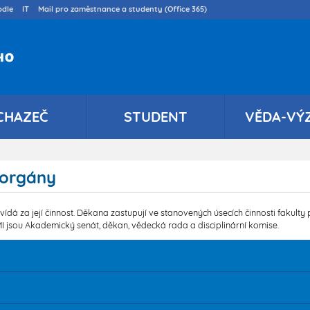
Přejít
dle
IT
Mail pro zaměstnance a studenty (Office 365)
k
hlavnímu
obsahu
CHAZEČ
STUDENT
VĚDA-VÝ
 orgány
dpovídá za její činnost. Děkana zastupují ve stanovených úsecích činnosti fakult
sou Akademický senát, děkan, vědecká rada a disciplinární komise.