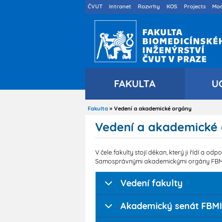
Druhé
ČVUT
Intranet
Rozvrhy
KOS
Projects
Moo
menu
cs
FAKULTA
U
Fakulta
Vedení a akademické orgány
Drobečková
navigace
Vedení a akademické
V čele fakulty stojí děkan, který ji řídí a o
Samosprávnými akademickými orgány FBMI j
Vedení fakulty
Akademický senát FBMI