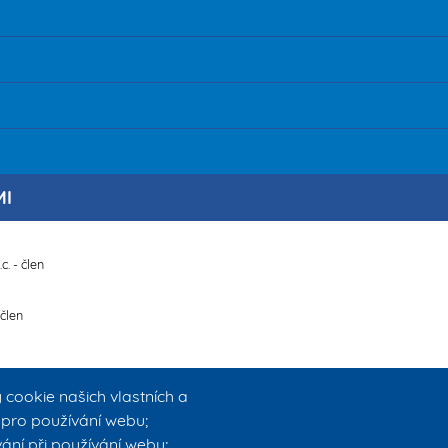
MI
c. - člen
 člen
ookie našich vlastních a
é pro používání webu;
ání při používání webu;
amů