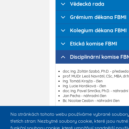
Vědecká rada
Grémium děkana FBMI
Kolegium děkana FBMI
Etická komise FBMI
Disciplinární komise FB
doc. Ing. Zoltán Szabó, Ph.D. - předseda
prof. MUDr. Leoš Navrátil, CSc., MBA, dr.h.
Ing. Tomáš Krajča - člen
Ing. Lucie Horáková - člen
doc. Ing. Pavel Smrčka, Ph.D. - náhradní
Jan Pecha - náhradní člen
Bc. Nicolae Ceabin - náhradní člen
Na stránkách tohoto webu používáme vybrané soubory c
Ombudsosoba
třetích stran: Nezbytné soubory cookie, které jsou nutn
funkční soubory cookie, které umožňují snadnější použív
Rady studijních progr