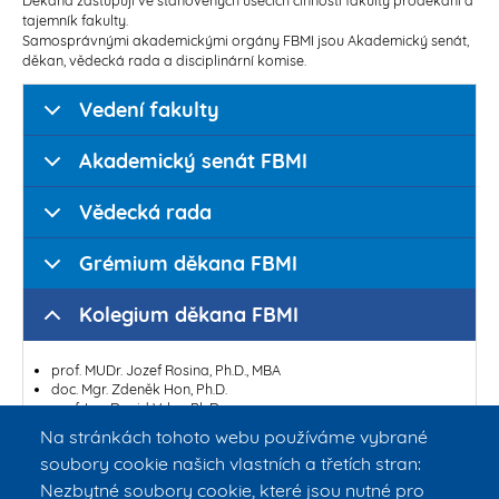
tajemník fakulty.
Samosprávnými akademickými orgány FBMI jsou Akademický senát,
děkan, vědecká rada a disciplinární komise.
Vedení fakulty
Akademický senát FBMI
Vědecká rada
Grémium děkana FBMI
Kolegium děkana FBMI
prof. MUDr. Jozef Rosina, Ph.D., MBA
doc. Mgr. Zdeněk Hon, Ph.D.
prof. Ing. David Vrba, Ph.D.
Ing. Jaroslav Pluhař, CSc.
Na stránkách tohoto webu používáme vybrané
prof. Ing. Karel Roubík, Ph.D.
soubory cookie našich vlastních a třetích stran:
doc. Ing. Jiří Hozman, Ph.D.
prof. Dr.-Ing. Jan Vrba, MSc.
Nezbytné soubory cookie, které jsou nutné pro