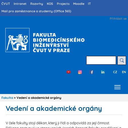
Přejít
Druhé
ČVUT
Intranet
Rozvrhy
KOS
Projects
Moodle
IT
menu
k
Mail pro zaměstnance a studenty (Office 365)
cs
hlavnímu
User
Přihlásit se
obsahu
account
menu
Hledat
CZ
EN
Třetí
menu
cs
Fakulta
Vedení a akademické orgány
Drobečková
navigace
Vedení a akademické orgány
V čele fakulty stojí děkan, který ji řídí a odpovídá za její činnost.
Děkana zastupují ve stanovených úsecích činnosti fakulty proděkani a