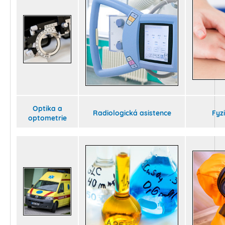
Optika a
Radiologická asistence
Fyz
optometrie