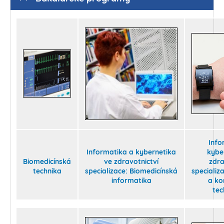
Info
Informatika a kybernetika
kybe
Biomedicínská
ve zdravotnictví
zdra
technika
specializace:
Biomedicínská
specializ
informatika
a ko
tec