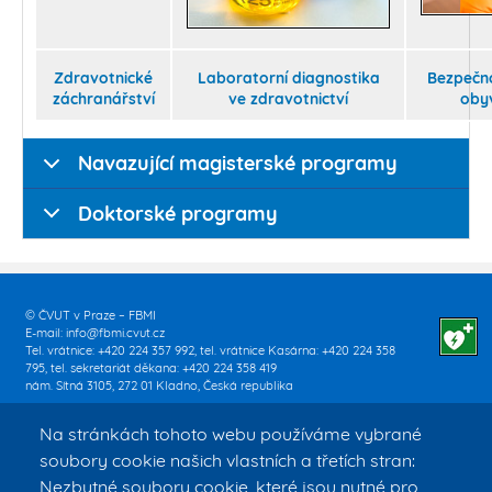
Zdravotnické
Laboratorní diagnostika
Bezpečn
záchranářství
ve zdravotnictví
oby
Navazující magisterské programy
Doktorské programy
© ČVUT v Praze – FBMI
E-mail:
info@fbmi.cvut.cz
Tel. vrátnice: +420 224 357 992, tel. vrátnice Kasárna: +420 224 358
795, tel. sekretariát děkana: +420 224 358 419
nám. Sítná 3105, 272 01 Kladno, Česká republika
Na stránkách tohoto webu používáme vybrané
soubory cookie našich vlastních a třetích stran:
Nezbytné soubory cookie, které jsou nutné pro