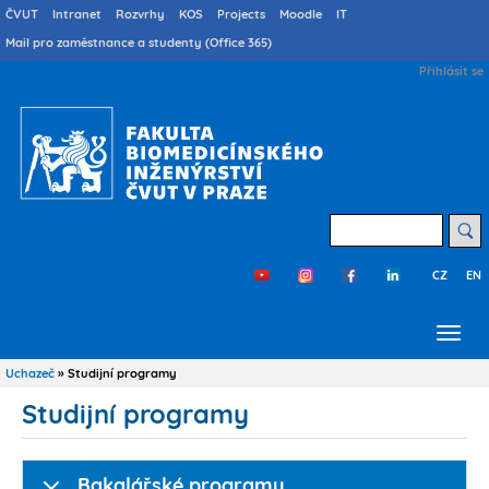
Přejít
Druhé
ČVUT
Intranet
Rozvrhy
KOS
Projects
Moodle
IT
menu
k
Mail pro zaměstnance a studenty (Office 365)
cs
hlavnímu
User
Přihlásit se
obsahu
account
menu
Hledat
CZ
EN
Třetí
menu
cs
Uchazeč
Studijní programy
Drobečková
navigace
Studijní programy
Bakalářské programy