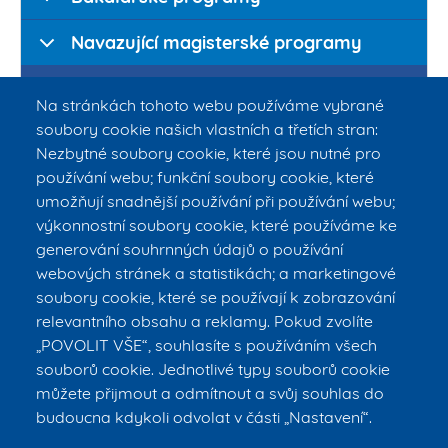
Navazující magisterské programy
Doktorské programy
Na stránkách tohoto webu používáme vybrané
soubory cookie našich vlastních a třetích stran:
Nezbytné soubory cookie, které jsou nutné pro
používání webu; funkční soubory cookie, které
umožňují snadnější používání při používání webu;
výkonnostní soubory cookie, které používáme ke
generování souhrnných údajů o používání
webových stránek a statistikách; a marketingové
Biomedicínské
Civilní
Asistivní
soubory cookie, které se používají k zobrazování
inženýrství
nouzová
technologie
relevantního obsahu a reklamy. Pokud zvolíte
připravenost
„POVOLIT VŠE“, souhlasíte s používáním všech
souborů cookie. Jednotlivé typy souborů cookie
můžete přijmout a odmítnout a svůj souhlas do
budoucna kdykoli odvolat v části „Nastavení“.
© ČVUT v Praze – FBMI
E-mail:
info@fbmi.cvut.cz