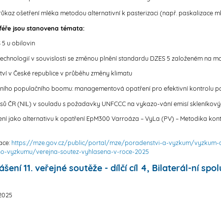
ůkaz ošetření mléka metodou alternativní k pasterizaci (např. paskalizace 
sféře jsou stanovena témata:
5 u obilovin
echnologií v souvislosti se změnou plnění standardu DZES 5 založeném na mo
ví v České republice v průběhu změny klimatu
mního populačního boomu: managementová opatření pro efektivní kontrolu p
lesů ČR (NIL) v souladu s požadavky UNFCCC na vykazo-vání emisí skleníkov
ření jako alternativu k opatření EpM300 Varroáza – VyLa (PV) – Metodika kont
ace:
https://mze.gov.cz/public/portal/mze/poradenstvi-a-vyzkum/vyzkum-
-vyzkumu/verejna-soutez-vyhlasena-v-roce-2025
ní 11. veřejné soutěže - dílčí cíl 4, Bilaterál-ní spo
. 2025