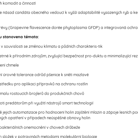
 komodit a činností
ce násad candáta obecného vedoucí k vyšší adaptabilitě vysazených ryb a ke
í révy (Grapevine flavescence dorée phytoplasma GFDP) a integrovaná ochra
ou stanovena témata:
v souvislosti se změnou klimatu a půdních charakteris-tik
trné k přírodním zdrojům, zvyšující bezpečnost pro-duktu a minimalizující re
šení chmele
í úrovně tolerance odrůd pšenice k sněti mazlavé
ostředku pro aplikaci přípravků na ochranu rostlin
malu rostoucích brojlerů do produkčních chovů
i predátorům při využití nástrojů smart technologií
jejich automatizace pro hodnocení holin zajištění mlazin a zápoje lesních
avných opatření v případech neúspěšné obnovy holin
 bakteriálních onemocnění v chovech drůbeže
ých složek v potravinách metodami molekulární biologie