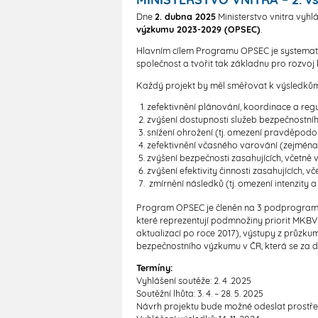
Dne
2. dubna 2025
Ministerstvo vnitra vyhl
výzkumu 2023-2029 (OPSEC)
.
Hlavním cílem Programu OPSEC je systemati
společnost a tvořit tak základnu pro rozvo
Každý projekt by měl směřovat k výsledkům, 
zefektivnění plánování, koordinace a regu
zvýšení dostupnosti služeb bezpečnostního
snížení ohrožení (tj. omezení pravděpodo
zefektivnění včasného varování (zejména 
zvýšení bezpečnosti zasahujících, včetně v
zvýšení efektivity činnosti zasahujících, vč
zmírnění následků (tj. omezení intenzity 
Program OPSEC je členěn na 3 podprogramy 
které reprezentují podmnožiny priorit MKBV2
aktualizací po roce 2017), výstupy z průzk
bezpečnostního výzkumu v ČR, která se za d
Termíny:
Vyhlášení soutěže: 2. 4 .2025
Soutěžní lhůta: 3. 4. – 28. 5. 2025
Návrh projektu bude možné odeslat prostře