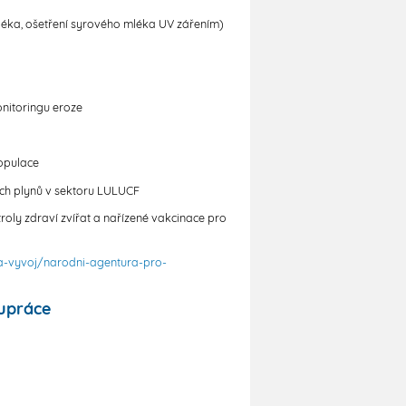
mléka, ošetření syrového mléka UV zářením)
nitoringu eroze
opulace
ých plynů v sektoru LULUCF
roly zdraví zvířat a nařízené vakcinace pro
a-vyvoj/narodni-agentura-pro-
lupráce