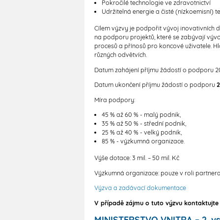
Pokročilé technologie ve zdravotnictví
Udržitelná energie a čisté (nízkoemisní) 
Cílem výzvy je podpořit vývoj inovativních 
na podporu projektů, které se zabývají vývoj
procesů a přínosů pro koncové uživatele. Hla
různých odvětvích.
Datum zahájení příjmu žádostí o podporu 20
Datum ukončení příjmu žádostí o podporu
2
Míra podpory:
45 % až 60 % - malý podnik,
35 % až 50 % - střední podnik,
25 % až 40 % - velký podnik,
85 % - výzkumná organizace.
Výše dotace: 3 mil. – 50 mil. Kč
Výzkumná organizace: pouze v roli partner
Výzva a zadávací dokumentace
V případě zájmu o tuto výzvu kontaktujte
MINISTERSTVO VNITRA – 2. 