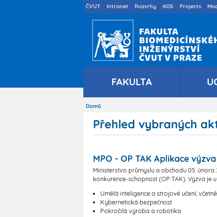
Druhé
ČVUT
Intranet
Rozvrhy
KOS
Projects
Moo
menu
cs
FAKULTA
U
Domů
Drobečková
navigace
Přehled vybraných akt
MPO - OP TAK Aplikace výzva II
Ministerstvo průmyslu a obchodu 05. února 
konkurence-schopnost (OP TAK). Výzva je u
Umělá inteligence a strojové učení, včetn
Kybernetická bezpečnost
Pokročilá výroba a robotika