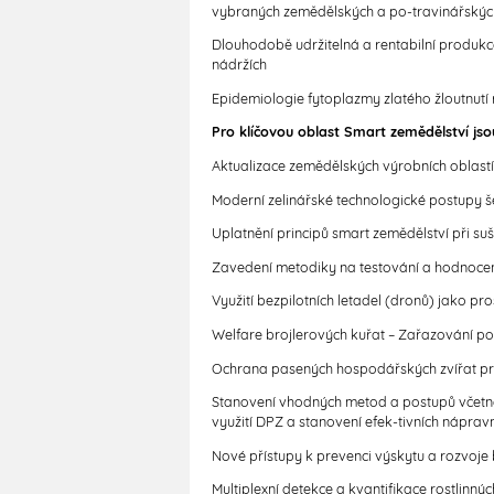
vybraných zemědělských a po-travinářských
Dlouhodobě udržitelná a rentabilní produk
nádržích
Epidemiologie fytoplazmy zlatého žloutnut
Pro klíčovou oblast Smart zemědělství js
Aktualizace zemědělských výrobních oblastí 
Moderní zelinářské technologické postupy še
Uplatnění principů smart zemědělství při su
Zavedení metodiky na testování a hodnocen
Využití bezpilotních letadel (dronů) jako pr
Welfare brojlerových kuřat – Zařazování po
Ochrana pasených hospodářských zvířat prot
Stanovení vhodných metod a postupů včetně 
využití DPZ a stanovení efek-tivních nápr
Nové přístupy k prevenci výskytu a rozvoje
Multiplexní detekce a kvantifikace rostlinn