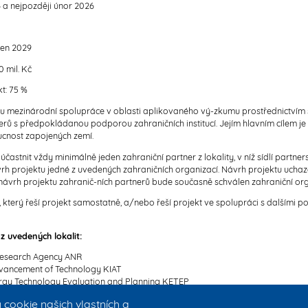
6 a nejpozději únor 2026
den 2029
0 mil. Kč
t: 75 %
u mezinárodní spolupráce v oblasti aplikovaného vý-zkumu prostřednictvím 
ů s předpokládanou podporou zahraničních institucí. Jejím hlavním cílem je 
ucnost zapojených zemí.
astnit vždy minimálně jeden zahraniční partner z lokality, v níž sídlí partne
rh projektu jedné z uvedených zahraničních organizací. Návrh projektu uch
vrh projektu zahranič-ních partnerů bude současně schválen zahraniční org
terý řeší projekt samostatně, a/nebo řeší projekt ve spolupráci s dalšími 
z uvedených lokalit:
 Research Agency ANR
Advancement of Technology KIAT
nergy Technology Evaluation and Planning KETEP
 State Ministry for Economic Affairs, Labour, Energy and Climate Action S
ookie našich vlastních a