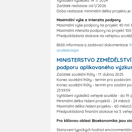
Vyhlášení výsledků: 14. 11. 2024
Začátek realizace: od 1/2026
Doba realizace: minimální délka projektu je
Maximální výše a intenzita podpory
Maximální výše podpory na projekt: 40 mil. 
Maximální intenzita podpory na projekt: 100
Předpokládaná alokace na veřejnou soutěž: 
Bližší informace a zadávací dokumentace:
h
souteze.aspx
MINISTERSTVO ZEMĚDĚLSTVÍ - 
podporu aplikovaného výzkum
Začátek soutěžní lhůty - 17. dubna 2025
Konec soutěžní lhůty – termín pro podávání n
Konec soutěžní lhůty – termín pro zaslání p
23:59:59
Vyhlášení výsledků veřejné soutěže - do 19.
Minimální délka řešení projektů - 24 měsíců
Maximální délka řešení projektu - 60 měsíc
Předpokládaná finanční alokace na 3. veře
Pro klíčovou oblast Bioekonomika jsou s
Stanovení typických hodnot environmentální