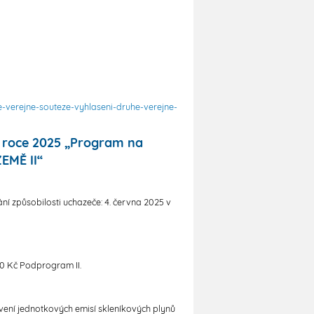
verejne-souteze-vyhlaseni-druhe-verejne-
v roce 2025 „Program na
EMĚ II“
ní způsobilosti uchazeče: 4. června 2025 v
0 Kč Podprogram II.
vení jednotkových emisí skleníkových plynů