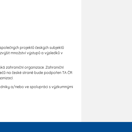
společných projektů českých subjektů
zvýšit množství výstupů a výsledků v
rská zahraniční organizace. Zahraniční
azečů na české straně bude podpořen TA ČR
anizací.
podniky a/nebo ve spolupráci s výzkumnými
MWA