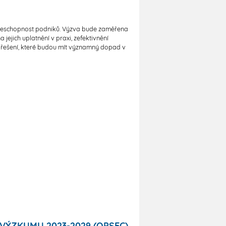
renceschopnost podniků. Výzva bude zaměřena
jejich uplatnění v praxi, zefektivnění
ch řešení, které budou mít významný dopad v
VÝZKUMU 2023-2029 (OPSEC)