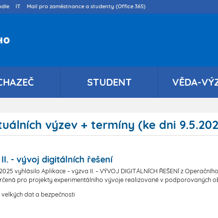
Přejít
dle
IT
Mail pro zaměstnance a studenty (Office 365)
k
hlavnímu
obsahu
CHAZEČ
STUDENT
VĚDA-VÝ
uálních výzev + termíny (ke dni 9.5.20
. - vývoj digitálních řešení
2025 vyhlásilo Aplikace – výzva II. – VÝVOJ DIGITÁLNÍCH ŘEŠENÍ z Operační
rčená pro projekty experimentálního vývoje realizované v podporovaných o
ě velkých dat a bezpečnosti