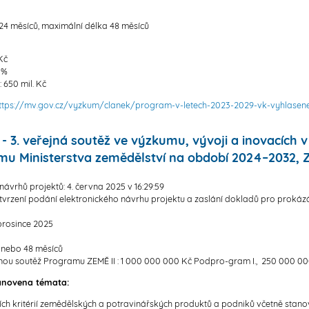
 24 měsíců, maximální délka 48 měsíců
Kč
 %
650 mil. Kč
ttps://mv.gov.cz/vyzkum/clanek/program-v-letech-2023-2029-vk-vyhlasene-
3. veřejná soutěž ve výzkumu, vývoji a inovacích 
u Ministerstva zemědělství na období 2024–2032, Z
ávrhů projektů: 4. června 2025 v 16:29:59
otvrzení podání elektronického návrhu projektu a zaslání dokladů pro prokázá
 prosince 2025
ů nebo 48 měsíců
jnou soutěž Programu ZEMĚ II : 1 000 000 000 Kč Podpro-gram I., 250 000 00
tanovena témata:
ch kritérií zemědělských a potravinářských produktů a podniků včetně stano