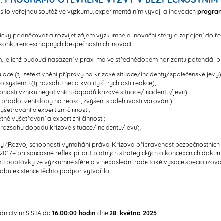
ásilo veřejnou soutěž ve výzkumu, experimentálním vývoji a inovacích
program
cky podněcovat a rozvíjet zájem výzkumné a inovační sféry o zapojení do ř
j konkurenceschopných bezpečnostních inovací.
jejichž budoucí nasazení v praxi má ve střednědobém horizontu potenciál přisp
lace (tj. zefektivnění přípravy na krizové situace/incidenty/společenské jevy)
 systému (tj. rozsahu nebo kvality či rychlosti reakce);
bnosti vzniku negativních dopadů krizové situace/incidentu/jevu);
prodloužení doby na reakci, zvýšení spolehlivosti varování);
yšetřování a expertizní činnosti;
etně vyšetřování a expertizní činnosti;
a rozsahu dopadů krizové situace/incidentu/jevu).
(Rozvoj schopností vymáhání práva, Krizová připravenost bezpečnostních 
017+ při současné reflexi priorit platných strategických a koncepčních dokume
umu poptávky ve výzkumné sféře a v neposlední řadě také vysoce specializova
obu existence těchto podpor vytvořila.
dnictvím SISTA do
16:00:00 hodin
dne
28. května 2025