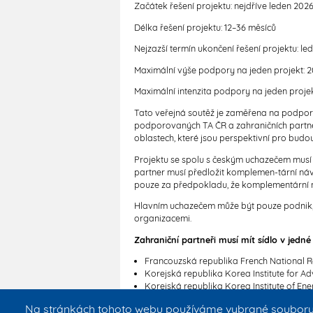
Začátek řešení projektu: nejdříve leden 202
Délka řešení projektu: 12–36 měsíců
Nejzazší termín ukončení řešení projektu: le
Maximální výše podpory na jeden projekt: 2
Maximální intenzita podpory na jeden projek
Tato veřejná soutěž je zaměřena na podpor
podporovaných TA ČR a zahraničních partner
oblastech, které jsou perspektivní pro budo
Projektu se spolu s českým uchazečem musí úč
partner musí předložit komplemen-tární náv
pouze za předpokladu, že komplementární ná
Hlavním uchazečem může být pouze podnik, k
organizacemi.
Zahraniční partneři musí mít sídlo v jedné 
Francouzská republika French National
Korejská republika Korea Institute for 
Korejská republika Korea Institute of E
Sasko, Spolková republika Německo Saxon
Na stránkách tohoto webu používáme vybrané soubory c
Stát Izrael Israel Innovation Authority IIA