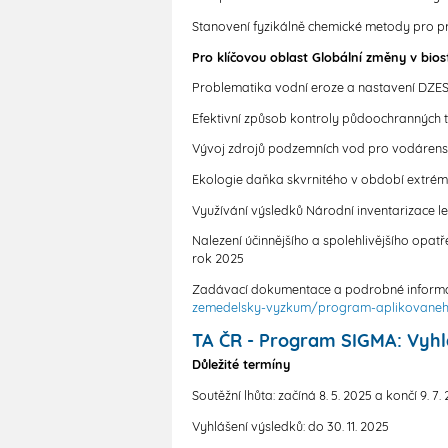
Stanovení fyzikálně chemické metody pro pr
Pro klíčovou oblast Globální změny v bio
Problematika vodní eroze a nastavení DZES 
Efektivní způsob kontroly půdoochranných t
Vývoj zdrojů podzemních vod pro vodárenst
Ekologie daňka skvrnitého v období extré
Využívání výsledků Národní inventarizace 
Nalezení účinnějšího a spolehlivějšího opat
rok 2025
Zadávací dokumentace a podrobné inform
zemedelsky-vyzkum/program-aplikovaneho
TA ČR - Program SIGMA: Vyhláše
Důležité termíny
Soutěžní lhůta: začíná 8. 5. 2025 a končí 9. 7
Vyhlášení výsledků: do 30. 11. 2025