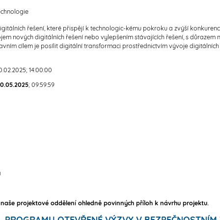
technologie
digitálních řešení, které přispějí k technologic-kému pokroku a zvýší konku
em nových digitálních řešení nebo vylepšením stávajících řešení, s důrazem na 
vním cílem je posílit digitální transformaci prostřednictvím vývoje digitální
.02.2025; 14:00:00
0.05.2025
; 09:59:59
a
 naše projektové oddělení ohledně povinných příloh k návrhu projektu.
vs. PROGRAMU OTEVŘENÉ VÝZVY V BEZPEČNOSTNÍM 