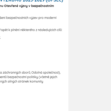
u Otevřené výzvy v bezpečnostním
ešení bezpečnostních výzev pro moderní
ět k plnění některého z následujících cílů:
;
a záchranných sborů, Odolná společnost),
ntů bezpečnostní politiky (včetně jejich
ných silných stránek komunity