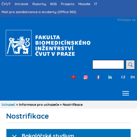
Přejít
Druhé
ČVUT
Intranet
Rozvrhy
KOS
Projects
Moodle
IT
menu
k
Mail pro zaměstnance a studenty (Office 365)
cs
hlavnímu
User
Přihlásit se
obsahu
account
menu
Hledat
CZ
EN
Třetí
menu
cs
Uchazeč
Informace pro uchazeče
Nostrifikace
Drobečková
navigace
Nostrifikace
Bakalářské studium