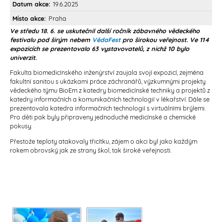
Datum akce
19.6.2025
Místo akce
Praha
Ve středu 18. 6. se uskutečnil další ročník zábavného vědeckého
festivalu pod širým nebem
VědaFest
pro širokou veřejnost. Ve 114
expozicích se prezentovalo 63 vystavovatelů, z nichž 10 bylo
univerzit.
Fakulta biomedicínského inženýrství zaujala svojí expozicí, zejména
fakultní sanitou s ukázkami práce záchranářů, výzkumnými projekty
vědeckého týmu BioEm z katedry biomedicínské techniky a projektů z
katedry informačních a komunikačních technologií v lékařství. Dále se
prezentovala katedra informačních technologií s virtuálními brýlemi.
Pro děti pak byly připraveny jednoduché medicínské a chemické
pokusy.
Přestože teploty atakovaly třicítku, zájem o akci byl jako každým
rokem obrovský jak ze strany škol, tak široké veřejnosti.