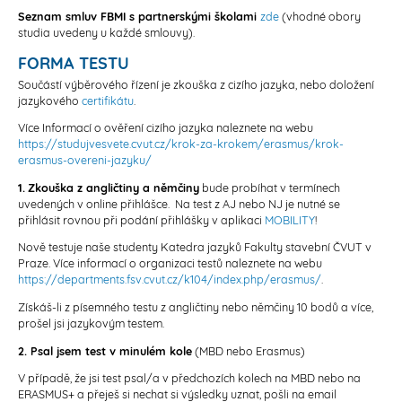
Seznam smluv FBMI s partnerskými školami
zde
(vhodné obory
studia uvedeny u každé smlouvy).
FORMA TESTU
Součástí výběrového řízení je zkouška z cizího jazyka, nebo doložení
jazykového
certifikátu
.
Více Informací o ověření cizího jazyka naleznete na webu
https://studujvesvete.cvut.cz/krok-za-krokem/erasmus/krok-
erasmus-overeni-jazyku/
1.
Zkouška z angličtiny a němčiny
bude probíhat v termínech
uvedených v online přihlášce. Na test z AJ nebo NJ je nutné se
přihlásit rovnou při podání přihlášky v aplikaci
MOBILITY
!
Nově testuje naše studenty Katedra jazyků Fakulty stavební ČVUT v
Praze. Více informací o organizaci testů naleznete na webu
https://departments.fsv.cvut.cz/k104/index.php/erasmus/
.
Získáš-li z písemného testu z angličtiny nebo němčiny 10 bodů a více,
prošel jsi jazykovým testem.
2. Psal jsem test v minulém kole
(MBD nebo Erasmus)
V případě, že jsi test psal/a v předchozích kolech na MBD nebo na
ERASMUS+ a přeješ si nechat si výsledky uznat, pošli na email