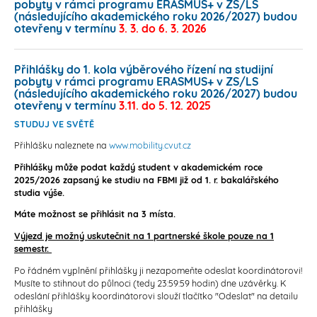
pobyty v rámci programu ERASMUS+ v ZS/LS
(následujícího akademického roku 2026/2027) budou
otevřeny v termínu
3. 3. do 6. 3. 2026
Přihlášky do 1. kola výběrového řízení na studijní
pobyty v rámci programu ERASMUS+ v ZS/LS
(následujícího akademického roku 2026/2027) budou
otevřeny v termínu
3.11. do 5. 12. 2025
STUDUJ VE SVĚTĚ
Přihlášku naleznete na
www.mobility.cvut.cz
Přihlášky může podat každý student v akademickém roce
2025/2026 zapsaný ke studiu na FBMI již od 1. r. bakalářského
studia výše.
Máte možnost se přihlásit na 3 místa.
Výjezd je možný uskutečnit na 1 partnerské škole pouze na 1
semestr.
Po řádném vyplnění přihlášky ji nezapomeňte odeslat koordinátorovi!
Musíte to stihnout do půlnoci (tedy 23:59:59 hodin) dne uzávěrky. K
odeslání přihlášky koordinátorovi slouží tlačítko "Odeslat" na detailu
přihlášky