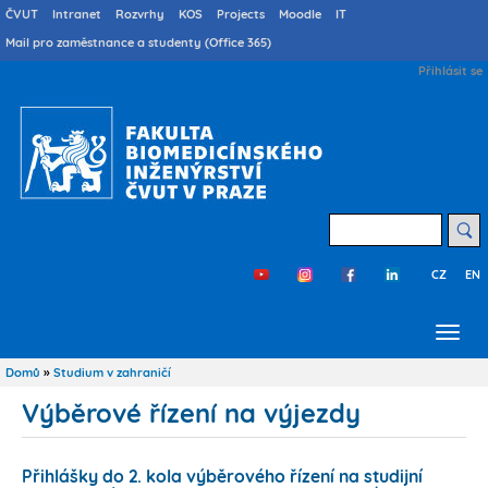
Přejít
Druhé
ČVUT
Intranet
Rozvrhy
KOS
Projects
Moodle
IT
menu
k
Mail pro zaměstnance a studenty (Office 365)
cs
hlavnímu
User
Přihlásit se
obsahu
account
menu
Hledat
CZ
EN
Třetí
menu
cs
Domů
Studium v zahraničí
Drobečková
navigace
Výběrové řízení na výjezdy
Přihlášky do 2. kola výběrového řízení na studijní