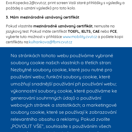
Eva.Kopecka.2@cvut.cz; print screen Vaší staré přihlášky s výsledky a
požádej o uznání výsledků pro toto kolo.
3. Mám mezinárodně uznávaný certifikát
Pokud vlastníte
mezinárodně uznávaný certifikát
, nemusíte na
jazykový test. Pokud máte certifikát
TOEFL, IELTS, CAE
nebo
FCE
,
vyberte tuto možnost v přihlášce
www.mobility.cvut.cz
a pošlete kopii
certifikátu na:
kulhankova@fbmi.cvut.cz
Dle Vaší dosažené úrovně Vám pak budou do výběrového řízení
Na stránkách tohoto webu používáme vybrané
zapsány ekvivalentní body dle těchto kritérií –
CTU ENGLISH TEST
.
soubory cookie našich vlastních a třetích stran:
Z němčiny je třeba certifikát úrovně
B2
. Pak se prosím přihlaste se do
Nezbytné soubory cookie, které jsou nutné pro
kolonky studentů majících certifikát z jazyka.
používání webu; funkční soubory cookie, které
4. Pokud chcete studovat v jiném jazyce, než je AJ nebo NJ
umožňují snadnější používání při používání webu;
Dodejte k rukám
Heleny Houškové
a na zahraniční oddělení FBMI
výkonnostní soubory cookie, které používáme ke
Lucii Kulhánkové
potvrzení o znalosti daného jazyka.
generování souhrnných údajů o používání
Potvrzení musí být vystaveno v jazyce, v němž student bude v
webových stránek a statistikách; a marketingové
dané zemi studovat a musí obsahovat určení úrovně jazykových
znalostí žadatele podle Evropského referenčního rámce jazyků.
soubory cookie, které se používají k zobrazování
relevantního obsahu a reklamy. Pokud zvolíte
Všichni uchazeči přihlášení do programu a schválení studijním
(nebo vědeckým proděkanem fakulty v případě PhD. studentů)
„POVOLIT VŠE“, souhlasíte s používáním všech
musí prokázat dostatečnou úroveň svých jazykových znalostí.