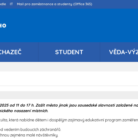
Přejít
dle
IT
Mail pro zaměstnance a studenty (Office 365)
k
hlavnímu
obsahu
CHAZEČ
STUDENT
VĚDA-VÝ
í 2025 od 11 do 17 h. Zažít město jinak jsou sousedské slavnosti založené n
ického nasazení místních.
akulta, která nabídne dětem i dospělým zajímavý edukativní program zaměřený 
pod vedením budoucích záchranářů.
hnou zejména malé návštěvníky.