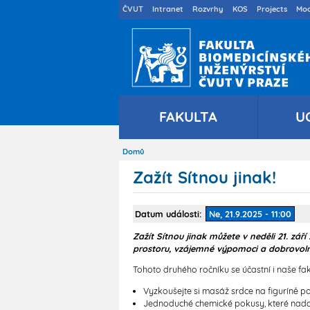
Druhé
ČVUT
Intranet
Rozvrhy
KOS
Projects
Moo
menu
cs
FAKULTA
U
Domů
Drobečková
navigace
Zažít Sítnou jinak!
Datum události
Ne, 21.9.2025 - 11:00
Zažít Sítnou jinak můžete v neděli 21. zář
prostoru, vzájemné výpomoci a dobrovoln
Tohoto druhého ročníku se účastní i naše f
Vyzkoušejte si masáž srdce na figuríně 
Jednoduché chemické pokusy, které nadc