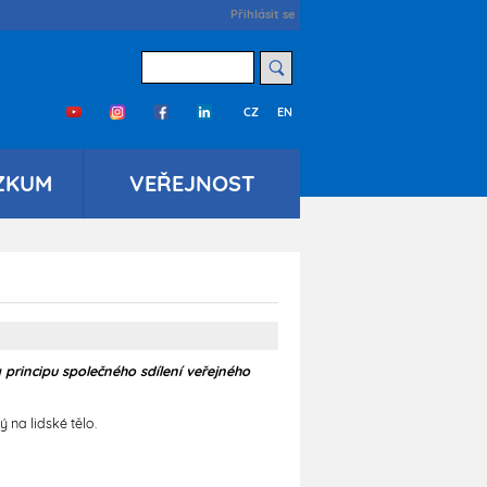
User
Přihlásit se
account
menu
Hledat
CZ
EN
Třetí
menu
cs
ZKUM
VEŘEJNOST
a principu společného sdílení veřejného
na lidské tělo.