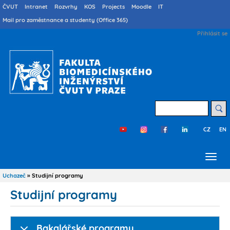
Přejít
Druhé
ČVUT
Intranet
Rozvrhy
KOS
Projects
Moodle
IT
menu
k
Mail pro zaměstnance a studenty (Office 365)
cs
hlavnímu
User
Přihlásit se
obsahu
account
menu
Hledat
CZ
EN
Třetí
menu
cs
Uchazeč
Studijní programy
Drobečková
navigace
Studijní programy
Bakalářské programy