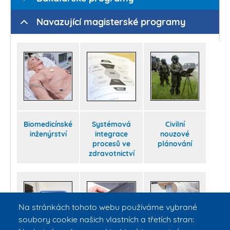
Navazující magisterské programy
Biomedicínské
Systémová
Civilní
inženýrství
integrace
nouzové
procesů ve
plánování
zdravotnictví
Na stránkách tohoto webu používáme vybrané
soubory cookie našich vlastních a třetích stran: