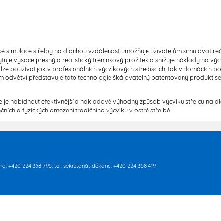
cké simulace střelby na dlouhou vzdálenost umožňuje uživatelům simulovat re
tuje vysoce přesný a realistický tréninkový prožitek a snižuje náklady na výcvi
 lze používat jak v profesionálních výcvikových střediscích, tak v domácích
m odvětví představuje tato technologie škálovatelný patentovaný produkt 
e je nabídnout efektivnější a nákladově výhodný způsob výcviku střelců na dl
čních a fyzických omezení tradičního výcviku v ostré střelbě.
rna: +420 224 358 795, tel. sekretariát děkana: +420 224 358 419