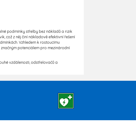
álné podmínky střelby bez nákladů a rizik
k, což z něj činí nákladově efektivní řešení
 podmínkách. Vzhledem k rostoucímu
se značným potenciálem pro mezinárodní
ouhé vzdálenosti, odstřelovačů a