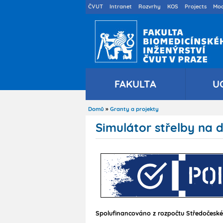
Druhé
ČVUT
Intranet
Rozvrhy
KOS
Projects
Moo
menu
cs
FAKULTA
U
Domů
Granty a projekty
Drobečková
navigace
Simulátor střelby na 
Spolufinancováno z rozpočtu Středočeské