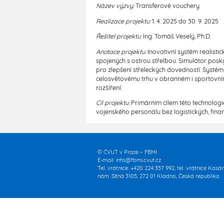
Název výzvy:
Transferové vouchery
Realizace projektu:
1. 4. 2025 do 30. 9. 2025
Řešitel projektu:
Ing. Tomáš Veselý, Ph.D.
Anotace projektu:
Inovativní systém realisti
spojených s ostrou střelbou. Simulátor posky
pro zlepšení střeleckých dovedností. Systém
celosvětovému trhu v obranném i sportovní
rozšíření.
Cíl projektu:
Primárním cílem této technologi
vojenského personálu bez logistických, finan
© ČVUT v Praze – FBMI
E-mail:
info@fbmi.cvut.cz
Tel. vrátnice: +420 224 357 992, tel. vrátnice Kasá
nám. Sítná 3105, 272 01 Kladno, Česká republika