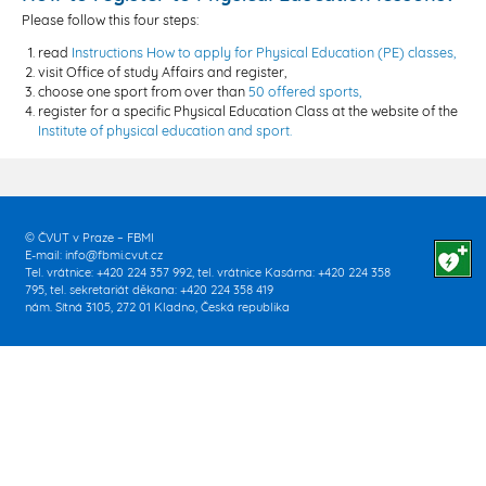
Please follow this four steps:
read
Instructions How to apply for Physical Education (PE) classes,
visit Office of study Affairs and register,
choose one sport from over than
50 offered sports,
register for a specific Physical Education Class at the website of the
Institute of physical education and sport.
© ČVUT v Praze – FBMI
E-mail:
info@fbmi.cvut.cz
Tel. vrátnice: +420 224 357 992, tel. vrátnice Kasárna: +420 224 358
795, tel. sekretariát děkana: +420 224 358 419
nám. Sítná 3105, 272 01 Kladno, Česká republika