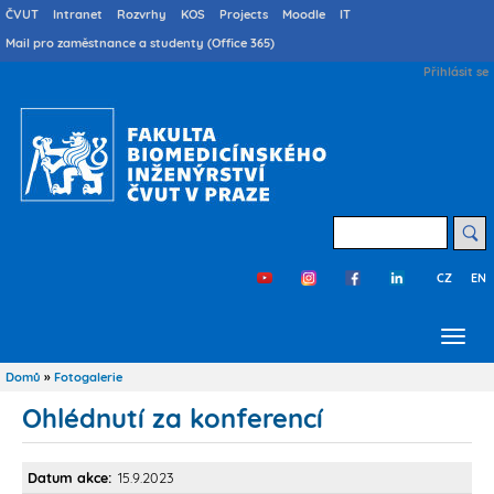
Přejít
Druhé
ČVUT
Intranet
Rozvrhy
KOS
Projects
Moodle
IT
menu
k
Mail pro zaměstnance a studenty (Office 365)
cs
hlavnímu
User
Přihlásit se
obsahu
account
menu
Hledat
CZ
EN
Třetí
menu
cs
Domů
Fotogalerie
Drobečková
navigace
Ohlédnutí za konferencí
Datum akce
15.9.2023