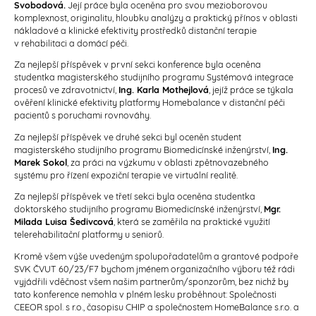
Svobodová.
Její práce byla oceněna pro svou mezioborovou
komplexnost, originalitu, hloubku analýzy a praktický přínos v oblasti
nákladové a klinické efektivity prostředků distanční terapie
v rehabilitaci a domácí péči.
Za nejlepší příspěvek v první sekci konference byla oceněna
studentka magisterského studijního programu Systémová integrace
procesů ve zdravotnictví,
Ing. Karla Mothejlová
, jejíž práce se týkala
ověření klinické efektivity platformy Homebalance v distanční péči
pacientů s poruchami rovnováhy.
Za nejlepší příspěvek ve druhé sekci byl oceněn student
magisterského studijního programu Biomedicínské inženýrství,
Ing.
Marek Sokol
, za práci na výzkumu v oblasti zpětnovazebného
systému pro řízení expoziční terapie ve virtuální realitě.
Za nejlepší příspěvek ve třetí sekci byla oceněna studentka
doktorského studijního programu Biomedicínské inženýrství,
Mgr.
Milada Luisa Šedivcová
, která se zaměřila na praktické využití
telerehabilitační platformy u seniorů.
Kromě všem výše uvedeným spolupořadatelům a grantové podpoře
SVK ČVUT 60/23/F7 bychom jménem organizačního výboru též rádi
vyjádřili vděčnost všem našim partnerům/sponzorům, bez nichž by
tato konference nemohla v plném lesku proběhnout: Společnosti
CEEOR spol. s r.o., časopisu CHIP a společnostem HomeBalance s.r.o. a