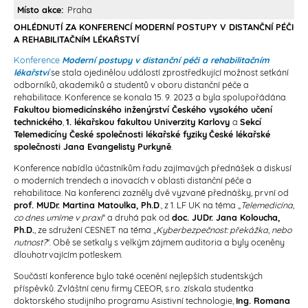
Místo akce
Praha
OHLÉDNUTÍ ZA KONFERENCÍ MODERNÍ POSTUPY V DISTANČNÍ PÉČI
A REHABILITAČNÍM LÉKAŘSTVÍ
Konference
Moderní postupy v distanční péči a rehabilitačním
lékařství
se stala ojedinělou událostí zprostředkující možnost setkání
odborníků, akademiků a studentů v oboru distanční péče a
rehabilitace. Konference se konala 15. 9. 2023 a byla spolupořádána
Fakultou biomedicínského inženýrství Českého vysokého učení
technického
,
1. lékařskou fakultou Univerzity Karlovy
a
Sekcí
Telemedicíny České společnosti lékařské fyziky
České lékařské
společnosti Jana Evangelisty Purkyně
.
Konference nabídla účastníkům řadu zajímavých přednášek a diskusí
o moderních trendech a inovacích v oblasti distanční péče a
rehabilitace. Na konferenci zazněly dvě vyzvané přednášky, první od
prof. MUDr. Martina Matoulka, Ph.D
., z 1. LF UK na téma „
Telemedicína,
co dnes umíme v praxi
“ a druhá pak od
doc. JUDr. Jana Koloucha,
Ph.D.
, ze sdružení CESNET na téma „
Kyberbezpečnost: překážka, nebo
nutnost?
“. Obě se setkaly s velkým zájmem auditoria a byly oceněny
dlouhotrvajícím potleskem.
Součástí konference bylo také ocenění nejlepších studentských
příspěvků. Zvláštní cenu firmy CEEOR, s.r.o. získala studentka
doktorského studijního programu Asistivní technologie,
Ing. Romana