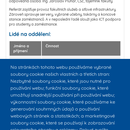
odpovědná osoba: Ing. Jaroslav Pluhař, CSc., tajemník fakulty
Referát zajišťuje provoz fakultních služeb a síťové infrastruktury.
Zároveň spravuje servery, vybrané učebny, tiskárny a koncové
stanice zaměstnanců. A v neposlední řadě slouží jako ICT podpora
pro studenty a zaměstnance.
Lidé na oddělení:
Jméno a
Činnost
příjmení
Pavel Kupka
Provoz služeb a síťové infrastruktury
Správa serverů, učeben, tiskáren a
Na stránkách tohoto webu používáme vybrané
koncových stanic
soubory cookie našich vlastních a třetích stran:
ICT podpora
Nezbytné soubory cookie, které jsou nutné pro
Zdeněk
Správa učeben, tiskáren a koncových
používání webu; funkční soubory cookie, které
Kubec
stanic
umožňují snadnější používání při používání webu;
ICT podpora
výkonnostní soubory cookie, které používáme ke
generování souhrnných údajů o používání
Referát pro doktorské studium
webových stránek a statistikách; a marketingové
soubory cookie, které se používají k zobrazování
Referát propagace
relevantního obsahu a reklamy. Pokud zvolíte