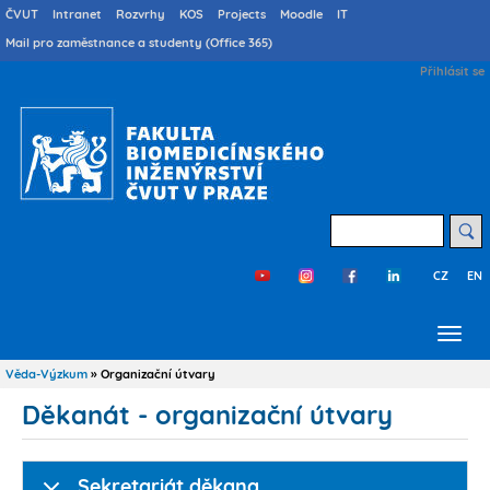
Přejít
Druhé
ČVUT
Intranet
Rozvrhy
KOS
Projects
Moodle
IT
menu
k
Mail pro zaměstnance a studenty (Office 365)
cs
hlavnímu
User
Přihlásit se
obsahu
account
menu
Hledat
CZ
EN
Třetí
menu
cs
Věda-Výzkum
Organizační útvary
Drobečková
navigace
Děkanát - organizační útvary
Sekretariát děkana