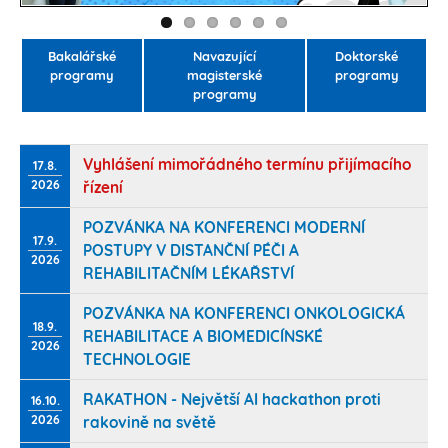
Bakalářské
Navazující
Doktorské
programy
magisterské
programy
programy
Vyhlášení mimořádného termínu přijímacího
17.8.
2026
řízení
POZVÁNKA NA KONFERENCI MODERNÍ
17.9.
POSTUPY V DISTANČNÍ PÉČI A
2026
REHABILITAČNÍM LÉKAŘSTVÍ
POZVÁNKA NA KONFERENCI ONKOLOGICKÁ
18.9.
REHABILITACE A BIOMEDICÍNSKÉ
2026
TECHNOLOGIE
RAKATHON - Největší AI hackathon proti
16.10.
2026
rakovině na světě