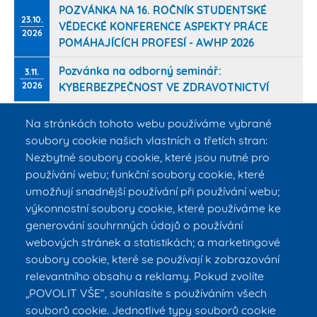
POZVÁNKA NA 16. ROČNÍK STUDENTSKÉ
23.10.
VĚDECKÉ KONFERENCE ASPEKTY PRÁCE
2026
POMÁHAJÍCÍCH PROFESÍ - AWHP 2026
Pozvánka na odborný seminář:
3.11.
2026
KYBERBEZPEČNOST VE ZDRAVOTNICTVÍ
Na stránkách tohoto webu používáme vybrané
STALO SE
soubory cookie našich vlastních a třetích stran:
Více…
Nezbytné soubory cookie, které jsou nutné pro
používání webu; funkční soubory cookie, které
umožňují snadnější používání při používání webu;
výkonnostní soubory cookie, které používáme ke
Pomoc pro naši
FBMI na Dětské
Seznamte se s
Ocenění z
absolventku, mami…
univerzitě ČVUT
AIVOU, virtuální a…
konference
RAMS/NATO H…
generování souhrnných údajů o používání
webových stránek a statistikách; a marketingové
soubory cookie, které se používají k zobrazování
relevantního obsahu a reklamy. Pokud zvolíte
Umělá inteligence
Středoškoláci
Souvislost mezi
Foto zaměstnanců a
ve zdravotni…
obhájili projekt…
zdravím a hern…
studentů
„POVOLIT VŠE“, souhlasíte s používáním všech
souborů cookie. Jednotlivé typy souborů cookie