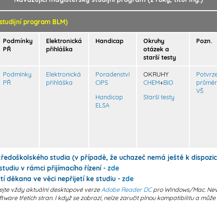
studijní program BLM)
Podmínky
Elektronická
Handicap
Okruhy
Pozn.
PŘ
přihláška
otázek a
starší testy
Podmínky
Elektronická
Poradenství
OKRUHY
Potvrze
PŘ
přihláška
CIPS
CHEM
+
BIO
průměr
VŠ
Handicap
Starší testy
ELSA
tředoškolského studia (v případě, že uchazeč nemá ještě k dispozic
tudiu v rámci přijímacího řízení -
zde
í děkana ve věci nepřijetí ke studiu -
zde
ejte vždy aktuální desktopové verze
Adobe Reader DC
pro Windows/Mac. Nev
ftware třetích stran. I když se zobrazí, nelze zaručit plnou kompatibilitu a můž