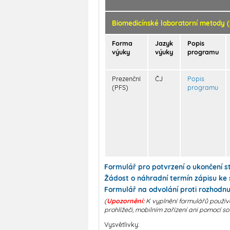
Biomedicínské laboratorní metody (
Forma
Jazyk
Popis
výuky
výuky
programu
Prezenční
ČJ
Popis
(PFS)
programu
Formulář pro potvrzení o ukončení s
Žádost o náhradní termín zápisu ke s
Formulář na odvolání proti rozhodnut
(
Upozornění:
K vyplnění formulářů použív
prohlížeči, mobilním zařízení ani pomocí so
Vysvětlivky: