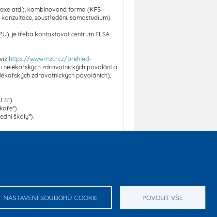
praxe atd.), kombinovaná forma (KFS –
ou konzultace, soustředění, samostudium).
SPU), je třeba kontaktovat centrum ELSA
(viz
https://www.mzcr.cz/prehled-
nu nelékařských zdravotnických povolání a
elékařských zdravotnických povoláních),
FS“).
kaře“).
ední školy“).
 jazyka – úroveň B2 nebo vyšší (platí pro
emci-o-studium/jazykove-
/zkouska/certifikovana-zkouska-z-cestiny-
NASTAVENÍ SOUBORŮ COOKIE
POVOLIT VŠE