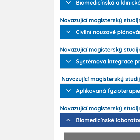
Biomedicínská a klinick
Navazující magisterský studijn
Civilní nouzové plánová
Navazující magisterský studijn
Systémová integrace pro
Navazující magisterský studijn
Aplikovaná fyzioterapie
Navazující magisterský studijn
Biomedicínské laborato