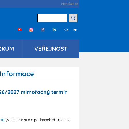
User
Přihlásit se
account
menu
Hledat
CZ
EN
Třetí
menu
cs
ZKUM
VEŘEJNOST
 Informace
2026/2027 mimořádný termín
MIE
(výběr kurzu dle podmínek přijímacího