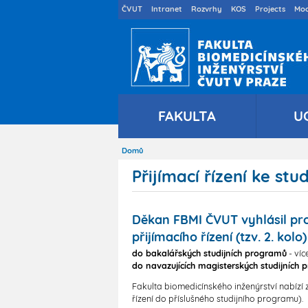
Druhé
ČVUT
Intranet
Rozvrhy
KOS
Projects
Moo
menu
cs
FAKULTA
U
Domů
Drobečková
navigace
Přijímací řízení ke s
Děkan FBMI ČVUT vyhlásil pro
přijímacího řízení (tzv. 2. kolo)
do bakalářských studijních programů
- víc
do navazujících magisterských studijních
Fakulta biomedicínského inženýrství nabízí
řízení do příslušného studijního programu).