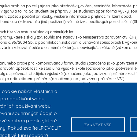
výuka probíhá po celý týden jako přednášky, cvičení, semináře, laboratoře, 
 týdnu a to Pá, So, studenti se připravují ze studijních opor, forma výuky js
zení, způsob podání přihlášky, veškeré informace o přijímacím řízení apod.
andicap (zdravotní a jiná postižení), včetně tzv. specifických poruch učení (
ch řízení a testy s výsledky z minulých let.
gramy, které získaly tzv. souhlasné stanovisko Ministerstva zdravotnictví ČR 
kona č. 96/2004 Sb., o podmínkách získávání a uznávání způsobilosti k výko
ytováním zdravotní péče a o změně některých souvisejících zákonů (zákon o n
ání, nebo praxe pro kombinovanou formu studia (označeno jako „potvrzení K
dravotní způsobilosti ke studiu na vysoké škole (označeno jako „potvrzení lé
oly o správnosti studijních výsledků (označeno jako „potvrzení průměru ze stř
oly o aritmetickém průměru (označeno jako „potvrzení průměru z VŠ“).
student hradí sám, výše školného je stanovena přílohou
č. 5 Statutu ČVUT
.
lovenské republiky
) musí předložit osvědčení o certifikované zkoušce z českého
ookie našich vlastních a
Masarykově ústavu vyšších studií ČVUT v Praze,
https://www.muvs.cvut.cz/zaj
é pro používání webu;
Ústavu jazykové a odborné přípravy Univerzity Karlovy (
http://ujop.cuni.cz
ání při používání webu;
ování souhrnných údajů o
ové soubory cookie, které
ZAKÁZAT VŠE
amy. Pokud zvolíte „POVOLIT
dnotlivé typy souborů