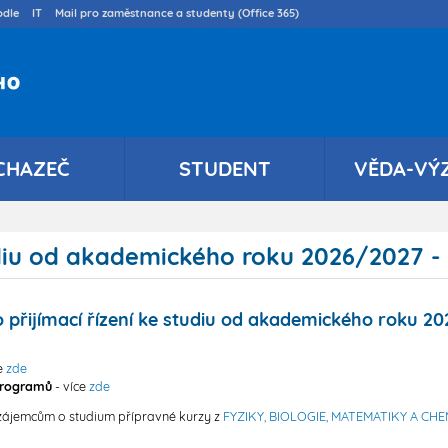
Přejít
dle
IT
Mail pro zaměstnance a studenty (Office 365)
k
hlavnímu
obsahu
CHAZEČ
STUDENT
VĚDA-VÝ
tudiu od akademického roku 2026/2027 -
 přijímací řízení ke studiu od akademického roku 
e
zde
 programů
- více
zde
 zájemcům o studium přípravné kurzy z
FYZIKY, BIOLOGIE, MATEMATIKY A CHE