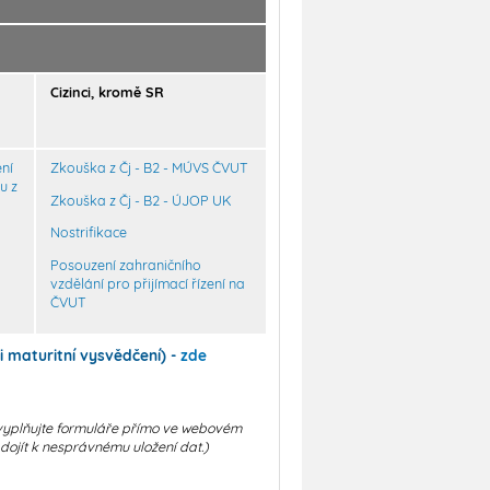
Cizinci, kromě SR
ní
Zkouška z Čj - B2 - MÚVS ČVUT
u z
Zkouška z Čj - B2 - ÚJOP UK
Nostrifikace
Posouzení zahraničního
vzdělání pro přijímací řízení na
ČVUT
i maturitní vysvědčení) -
zde
yplňujte formuláře přímo ve webovém
e dojít k nesprávnému uložení dat.)