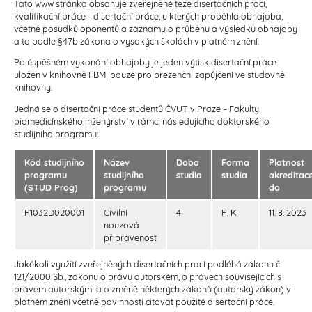
Tato www stránka obsahuje zveřejněné teze disertačních prací,
kvalifikační práce - disertační práce, u kterých proběhla obhajoba,
včetně posudků oponentů a záznamu o průběhu a výsledku obhajoby
a to podle §47b zákona o vysokých školách v platném znění.
Po úspěšném vykonání obhajoby je jeden výtisk disertační práce
uložen v knihovně FBMI pouze pro prezenční zapůjčení ve studovně
knihovny.
Jedná se o disertační práce studentů ČVUT v Praze – Fakulty
biomedicínského inženýrství v rámci následujícího doktorského
studijního programu:
Kód studijního
Název
Doba
Forma
Platnost
programu
studijního
studia
studia
akreditac
(STUD
Prog)
programu
do
P1032D020001
Civilní
4
P, K
11. 8. 2023
nouzová
připravenost
Jakékoli využití zveřejněných disertačních prací podléhá zákonu č.
121/2000 Sb., zákonu o právu autorském, o právech souvisejících s
právem autorským a o změně některých zákonů (autorský zákon) v
platném znění včetně povinnosti citovat použité disertační práce.