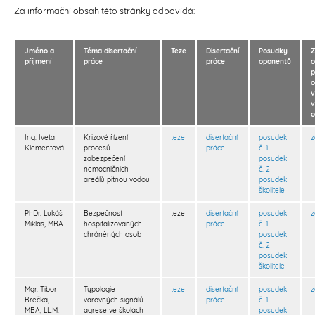
Za informační obsah této stránky odpovídá:
Jméno a
Téma disertační
Teze
Disertační
Posudky
příjmení
práce
práce
oponentů
o
p
o
v
v
o
Ing. Iveta
Krizové řízení
teze
disertační
posudek
Klementová
procesů
práce
č. 1
zabezpečení
posudek
nemocničních
č. 2
areálů pitnou vodou
posudek
školitele
PhDr. Lukáš
Bezpečnost
teze
disertační
posudek
Miklas, MBA
hospitalizovaných
práce
č. 1
chráněných osob
posudek
č. 2
posudek
školitele
Mgr. Tibor
Typologie
teze
disertační
posudek
Brečka,
varovných signálů
práce
č. 1
MBA, LL.M.
agrese ve školách
posudek