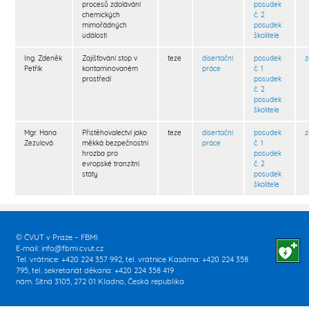
procesů zdolávání
posudek
chemických
č. 2
mimořádných
posudek
událostí
školitele
Ing. Zdeněk
Zajišťování stop v
teze
disertační
posudek
Petřík
kontaminovaném
práce
č. 1
prostředí
posudek
č. 2
posudek
školitele
Mgr. Hana
Přistěhovalectví jako
teze
disertační
posudek
Zezulová
měkká bezpečnostní
práce
č. 1
hrozba pro
posudek
evropské tranzitní
č. 2
státy
posudek
školitele
© ČVUT v Praze – FBMI
E-mail:
info@fbmi.cvut.cz
Tel. vrátnice: +420 224 357 992, tel. vrátnice Kasárna: +420 224 358
795, tel. sekretariát děkana: +420 224 358 419
nám. Sítná 3105, 272 01 Kladno, Česká republika