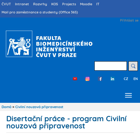
Přejít
Druhé
ČVUT
Intranet
Rozvrhy
KOS
Projects
Moodle
IT
menu
k
Mail pro zaměstnance a studenty (Office 365)
cs
hlavnímu
User
Přihlásit se
obsahu
account
menu
Hledat
CZ
EN
Třetí
menu
cs
Domů
Civilní nouzová připravenost
Drobečková
navigace
Disertační práce - program Civilní
nouzová připravenost