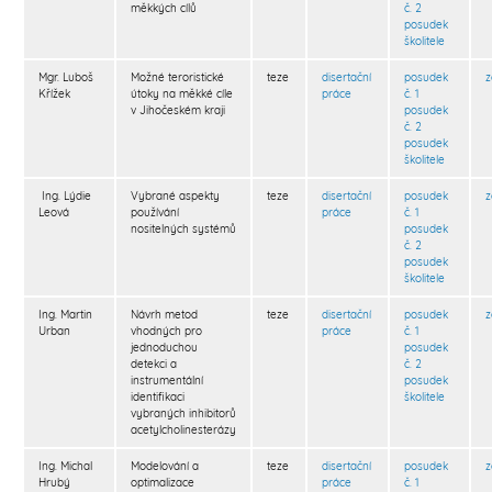
měkkých cílů
č. 2
posudek
školitele
Mgr. Luboš
Možné teroristické
teze
disertační
posudek
Křížek
útoky na měkké cíle
práce
č. 1
v Jihočeském kraji
posudek
č. 2
posudek
školitele
Ing. Lýdie
Vybrané aspekty
teze
disertační
posudek
Leová
používání
práce
č. 1
nositelných systémů
posudek
č. 2
posudek
školitele
Ing. Martin
Návrh metod
teze
disertační
posudek
Urban
vhodných pro
práce
č. 1
jednoduchou
posudek
detekci a
č. 2
instrumentální
posudek
identifikaci
školitele
vybraných inhibitorů
acetylcholinesterázy
Ing. Michal
Modelování a
teze
disertační
posudek
Hrubý
optimalizace
práce
č. 1