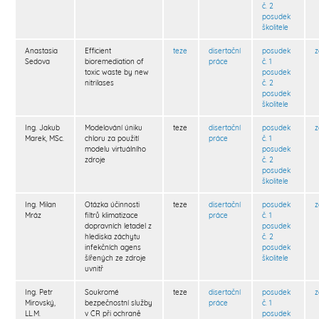
č. 2
posudek
školitele
Anastasia
Efficient
teze
disertační
posudek
Sedova
bioremediation of
práce
č. 1
toxic waste by new
posudek
nitrilases
č. 2
posudek
školitele
Ing. Jakub
Modelování úniku
teze
disertační
posudek
Marek, MSc.
chloru za použití
práce
č. 1
modelu virtuálního
posudek
zdroje
č. 2
posudek
školitele
Ing. Milan
Otázka účinnosti
teze
disertační
posudek
Mráz
filtrů klimatizace
práce
č. 1
dopravních letadel z
posudek
hlediska záchytu
č. 2
infekčních agens
posudek
šířených ze zdroje
školitele
uvnitř
Ing. Petr
Soukromé
teze
disertační
posudek
Mirovský,
bezpečnostní služby
práce
č. 1
LL.M.
v ČR při ochraně
posudek