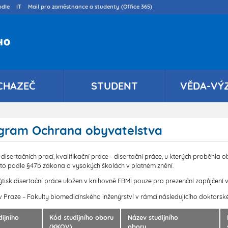
Přejít
dle
IT
Mail pro zaměstnance a studenty (Office 365)
k
hlavnímu
obsahu
CHAZEČ
STUDENT
VĚDA-VÝ
rogram Ochrana obyvatelstva
isertačních prací, kvalifikační práce - disertační práce, u kterých proběhl
o podle §47b zákona o vysokých školách v platném znění.
isk disertační práce uložen v knihovně FBMI pouze pro prezenční zapůjčení 
v Praze – Fakulty biomedicínského inženýrství v rámci následujícího doktorsk
ijního
Kód studijního oboru
Název studijního
(KKOV)
oboru