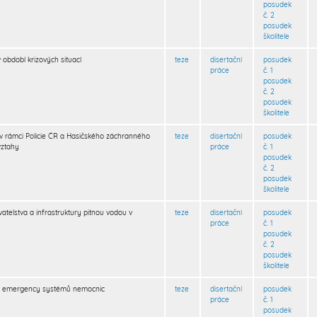
posudek
č. 2
posudek
školitele
 období krizových situací
teze
disertační
posudek
práce
č. 1
posudek
č. 2
posudek
školitele
v rámci Policie ČR a Hasičského záchranného
teze
disertační
posudek
vztahy
práce
č. 1
posudek
č. 2
posudek
školitele
telstva a infrastruktury pitnou vodou v
teze
disertační
posudek
práce
č. 1
posudek
č. 2
posudek
školitele
í emergency systémů nemocnic
teze
disertační
posudek
práce
č. 1
posudek