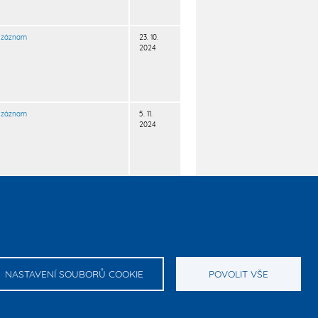
záznam
23. 10.
2024
záznam
5. 11.
2024
záznam
18. 12.
2024
NASTAVENÍ SOUBORŮ COOKIE
POVOLIT VŠE