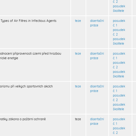
č. 2
posudek
školitele
Types of Air Filtres in Infectious Agents
teze
disertační
posudek
práce
č. 1
posudek
č. 2
posudek
školitele
odnocení připravenosti území před hrozbou
teze
disertační
posudek
rické enetgie
práce
č. 1
posudek
č. 2
posudek
školitele
orismu při velkých sportovních akcích
teze
disertační
posudek
práce
č. 1
posudek
č. 2
posudek
školitele
atiky zákona o požární ochraně
teze
disertační
posudek
práce
č. 1
posudek
č. 2