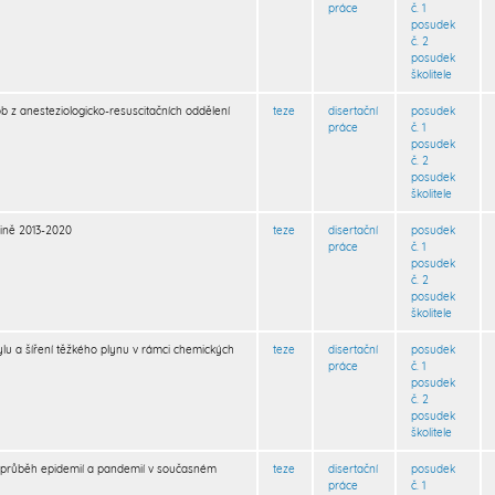
práce
č. 1
posudek
č. 2
posudek
školitele
b z anesteziologicko-resuscitačních oddělení
teze
disertační
posudek
práce
č. 1
posudek
č. 2
posudek
školitele
jině 2013-2020
teze
disertační
posudek
práce
č. 1
posudek
č. 2
posudek
školitele
lu a šíření těžkého plynu v rámci chemických
teze
disertační
posudek
práce
č. 1
posudek
č. 2
posudek
školitele
 a průběh epidemií a pandemií v současném
teze
disertační
posudek
práce
č. 1