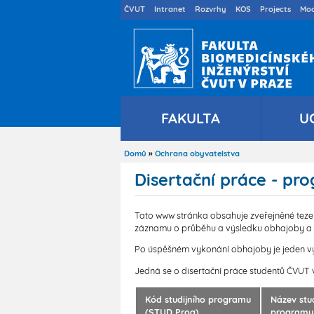
Druhé
ČVUT
Intranet
Rozvrhy
KOS
Projects
Moo
menu
cs
FAKULTA
U
Domů
Ochrana obyvatelstva
Drobečková
navigace
Disertační práce - p
Tato www stránka obsahuje zveřejněné teze d
záznamu o průběhu a výsledku obhajoby a t
Po úspěšném vykonání obhajoby je jeden výt
Jedná se o disertační práce studentů ČVUT 
Kód studijního programu
Název stud
(STUD
Prog)
programu