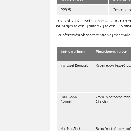
P2825
Ochrana o
Jakékoli využití zveřejněných disertačních
některých zákonů (autorský zákon) v platném
Za informační obsah této stránky odpovídá
Jméno a příjmení
Téma disertační práce
Ing. Josef Bernátek
Kybernetická bezpečnost 
PhDr. Václav
Změny v bezpečnostních 
Adámek
21. století
Mgr. Petr Šlechta
Bezpečnost přepravy pošt