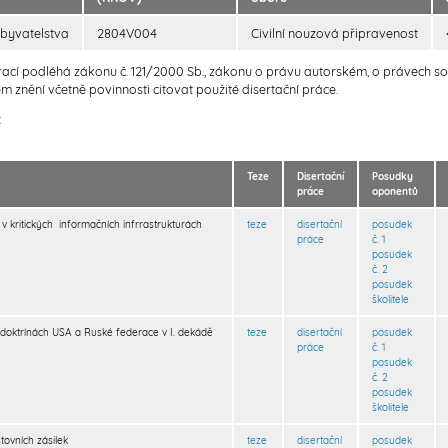
byvatelstva
2804V004
Civilní nouzová připravenost
 prací podléhá zákonu č. 121/2000 Sb., zákonu o právu autorském, o právech 
 znění včetně povinnosti citovat použité disertační práce.
:
Teze
Disertační
Posudky
práce
oponentů
v kritických informačních infrrastrukturách
teze
disertační
posudek
práce
č. 1
posudek
č. 2
posudek
školitele
doktrínách USA a Ruské federace v I. dekádě
teze
disertační
posudek
práce
č. 1
posudek
č. 2
posudek
školitele
ovních zásilek
teze
disertační
posudek