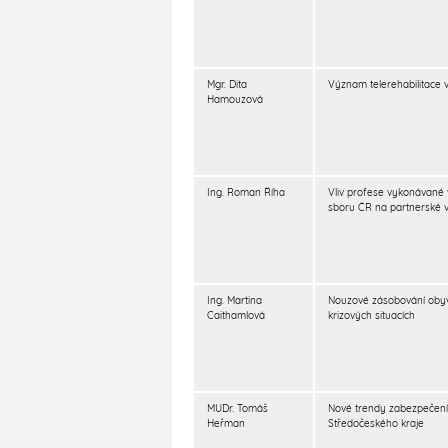
Mgr. Dita
Význam telerehabilitace v
Hamouzová
Ing. Roman Říha
Vliv profese vykonávané 
sboru ČR na partnerské 
Ing. Martina
Nouzové zásobování obyva
Caithamlová
krizových situacích
MUDr. Tomáš
Nové trendy zabezpečen
Heřman
Středočeského kraje