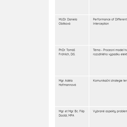
MUDr. Daniela
Performance of Different 
Obitková
Interception
PhDr. Tomáš
Téma - Procesní model h
Fröhlich, DiS.
rozsáhlého výpadku elekt
Mgr. Adéla
Komunikační strategie ter
Hofmannová
Mgr. et Mgr. Bc. Filip
Vybrané aspekty problem
Dostál, MPA