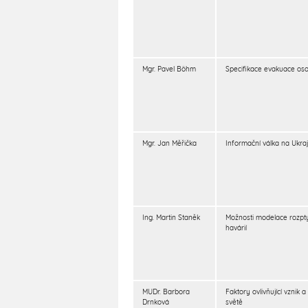
Mgr. Pavel Böhm
Specifikace evakuace oso
Mgr. Jan Měřička
Informační válka na Ukra
Ing. Martin Staněk
Možnosti modelace rozpty
havárií
MUDr. Barbora
Faktory ovlivňující vznik
Drnková
světě