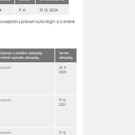
4
P, K
31. 12. 2024
souvisejících s právem autorským a o změně
Záznam o průběhu obhajoby
Termín
včetně výsledku obhajoby
obhajoby
záznam
24. 9.
2020
záznam
17. 12.
2021
záznam
17. 12.